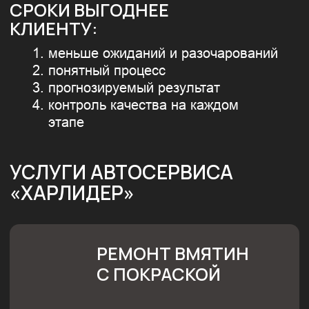
ЦЕНА ОТ: 3 000 ₽
Оставить заявку
Узнать подробнее
ХОТИТЕ УЗНАТЬ РЕАЛЬНЫЕ
СРОКИ РЕМОНТА?
Пришлите фото повреждений или запишитесь
на осмотр — мы скажем, сколько времени
займёт ремонт именно вашего автомобиля.
Запишитесь по телефону
+7 (351) 751-09-00
или оставьте заявку на сайте или
напишите
нам в telegram
и предложим удобное время
осмотра. Мы находимся по адресу:
г. Челябинск, ул. Российская, д.3
ОЦЕНИМ ПО ФОТО
ЗА 10 МИНУТ