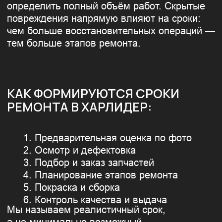
ПРИМЕРЫ СРОКОВ
РЕМОНТА, В СРЕДНЕМ:
замена одного элемента — от 1
дня
ремонт и покраска одной стороны
— 5–6 дней
комплексный ремонт после ДТП —
Точные сроки зависят от конкретного
индивидуально, после осмотра
автомобиля и повреждений.
ПОЧЕМУ ЧЕСТНЫЕ
СРОКИ ВЫГОДНЕЕ
КЛИЕНТУ:
меньше ожиданий и разочарований
понятный процесс
прогнозируемый результат
контроль качества на каждом
этапе
УСЛУГИ АВТОСЕРВИСА