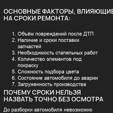
ПОЧЕМУ СРОКИ НЕЛЬЗЯ
НАЗВАТЬ ТОЧНО БЕЗ ОСМОТРА
До разборки автомобиля невозможно
определить полный объём работ. Скрытые
повреждения напрямую влияют на сроки:
чем больше восстановительных операций —
тем больше этапов ремонта.
КАК ФОРМИРУЮТСЯ СРОКИ
РЕМОНТА В ХАРЛИДЕР:
Предварительная оценка по фото
Осмотр и дефектовка
Подбор и заказ запчастей
Планирование этапов ремонта
Покраска и сборка
Контроль качества и выдача
Мы называем реалистичный срок,
а не минимально возможный.