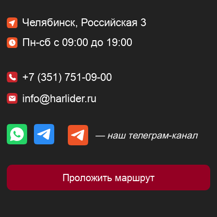
РЕКВИЗИТЫ:
ИП ЖЕРЕБЦОВ ДМИТРИЙ ВАЛЕРЬЕВИЧ
Номер счета: 40802810616210000325
ИНН: 744843478522
ОГРН: 315744800002840
Реквизиты в АО "АЛЬФА-БАНК"
БИК: 044525593
К/с: 30101810200000000593 в ГУ БАНКА
РОССИИ ПО ЦФО
КУЗОВНОЙ РЕМОНТ
ПОКРАСКА АВТО
Покраска
Ремонт заднего крыла
заднего крыла
Ремонт бампера
Покраска бампера
Ремонт дверей
Покраска дверей
Ремонт капота