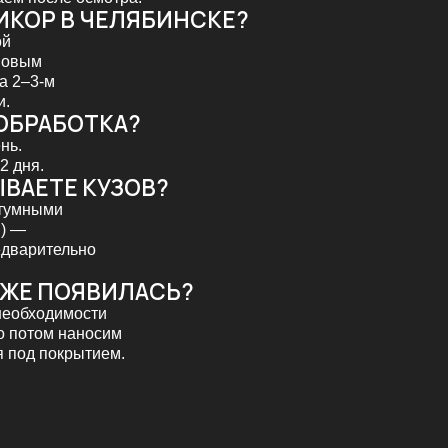
Е КУЗОВ?
ми
ельно
ПОЯВИЛАСЬ?
димости
м наносим
окрытием.