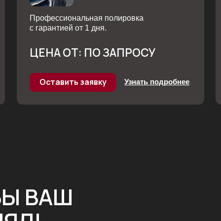
 ВАШ
Л!
ДЕР