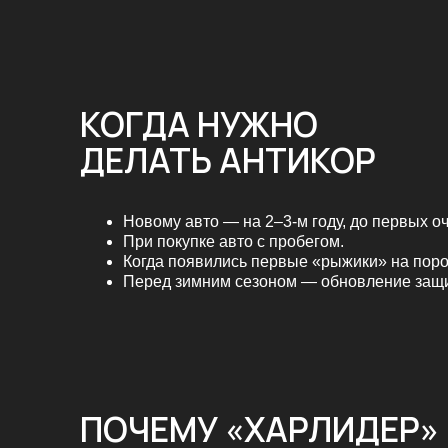
КОГДА НУЖНО
ДЕЛАТЬ АНТИКОР
Новому авто — на 2–3-м году, до первых очагов к
При покупке авто с пробегом.
Когда появились первые «рыжики» на порогах и а
Перед зимним сезоном — обновление защиты.
ПОЧЕМУ «ХАРЛИДЕР»
Бесплатная оценка, в том числе по фото.
Фото- и видеоотчёт.
Гарантия (срок — в договоре).
Опыт с китайскими авто со слабой заводской защи