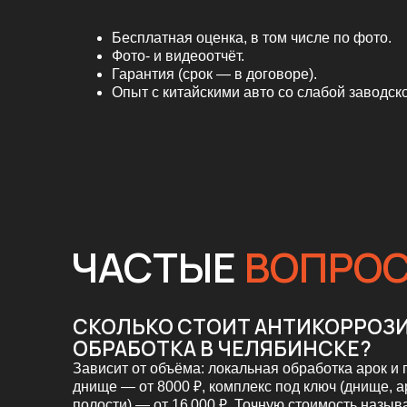
ЧАСТЫЕ
ВОПРОСЫ
СКОЛЬКО СТОИТ АНТИКОРРОЗИЙНА
ОБРАБОТКА В ЧЕЛЯБИНСКЕ?
Зависит от объёма: локальная обработка арок и порогов
днище — от 8000 ₽, комплекс под ключ (днище, арки и 
полости) — от 16 000 ₽. Точную стоимость называем по
КАК ЧАСТО НУЖНО ДЕЛАТЬ АНТИКОР
Из-за активной обработки дорог реагентами зимой
рекомендуем обновлять защиту раз в 2–3 года. Новым
автомобилям первую обработку лучше сделать на 2–3-
году эксплуатации, до появления очагов коррозии.
СКОЛЬКО ВРЕМЕНИ ЗАНИМАЕТ ОБРА
Локальная обработка и днище — обычно один день.