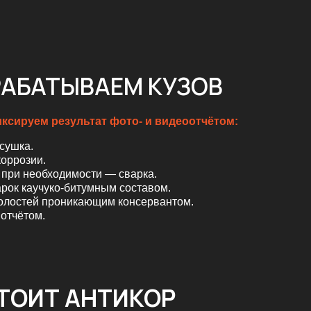
ЫВАЕМ КУЗОВ
льтат фото- и видеоотчётом:
мости — сварка.
итумным составом.
икающим консервантом.
АНТИКОР
 4000
₽