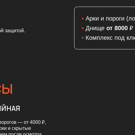
•
Комплекс под ключ
от 1600
Я
 — от 4000 ₽,
скрытые
сле осмотра.
 В ЧЕЛЯБИНСКЕ?
м
БОТКА?