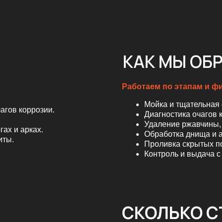
КАК МЫ ОБРАБАТ
Работаем по этапам и фиксируем резу
Мойка и тщательная сушка.
оррозии.
Диагностика очагов коррозии.
Удаление ржавчины, при необходи
рках.
Обработка днища и арок каучуко-б
Проливка скрытых полостей прон
Контроль и выдача с отчётом.
СКОЛЬКО СТОИТ 
•
Арки и пороги (локально)
от
•
Днище
от 8000
₽
той.